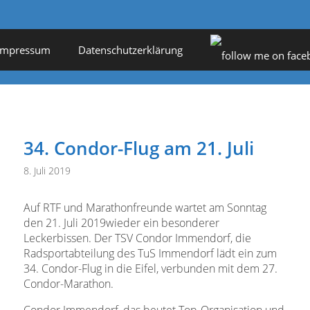
Impressum
Datenschutzerklärung
34. Condor-Flug am 21. Juli
8. Juli 2019
Auf RTF und Marathonfreunde wartet am Sonntag
den 21. Juli 2019wieder ein besonderer
Leckerbissen. Der TSV Condor Immendorf, die
Radsportabteilung des TuS Immendorf lädt ein zum
34. Condor-Flug in die Eifel, verbunden mit dem 27.
Condor-Marathon.
Condor Immendorf, das beutet Top-Organisation und