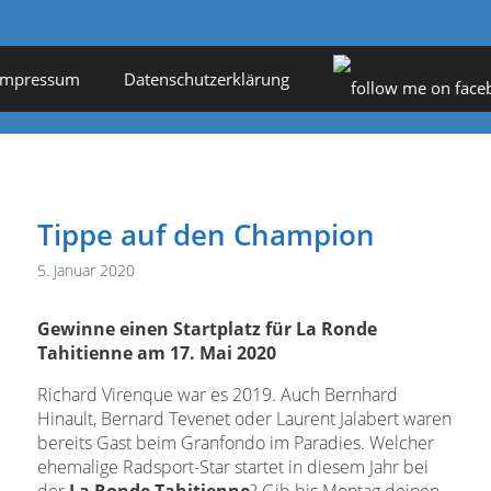
Impressum
Datenschutzerklärung
Tippe auf den Champion
5. Januar 2020
Gewinne einen Startplatz für La Ronde
Tahitienne am 17. Mai 2020
Richard Virenque war es 2019. Auch Bernhard
Hinault, Bernard Tevenet oder Laurent Jalabert waren
bereits Gast beim Granfondo im Paradies. Welcher
ehemalige Radsport-Star startet in diesem Jahr bei
der
La Ronde Tahitienne
? Gib bis Montag deinen