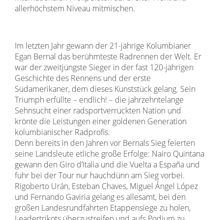
allerhöchstem Niveau mitmischen.
Im letzten Jahr gewann der 21-jährige Kolumbianer
Egan Bernal das berühmteste Radrennen der Welt. Er
war der zweitjüngste Sieger in der fast 120-jährigen
Geschichte des Rennens und der erste
Südamerikaner, dem dieses Kunststück gelang. Sein
Triumph erfüllte – endlich! – die jahrzehntelange
Sehnsucht einer radsportverrückten Nation und
krönte die Leistungen einer goldenen Generation
kolumbianischer Radprofis.
Denn bereits in den Jahren vor Bernals Sieg feierten
seine Landsleute etliche große Erfolge: Nairo Quintana
gewann den Giro d’Italia und die Vuelta a España und
fuhr bei der Tour nur hauchdünn am Sieg vorbei.
Rigoberto Urán, Esteban Chaves, Miguel Ángel López
und Fernando Gaviria gelang es allesamt, bei den
großen Landesrundfahrten Etappensiege zu holen,
Leadertrikots überzustreifen und aufs Podium zu