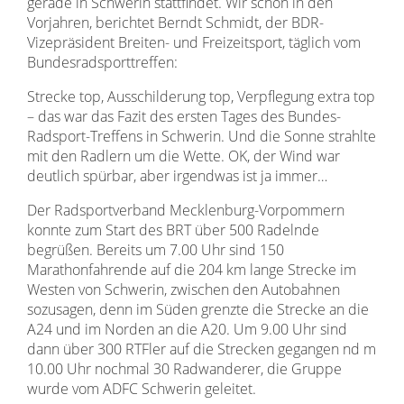
gerade in Schwerin stattfindet. Wir schon in den
Vorjahren, berichtet Berndt Schmidt, der BDR-
Vizepräsident Breiten- und Freizeitsport, täglich vom
Bundesradsporttreffen:
Strecke top, Ausschilderung top, Verpflegung extra top
– das war das Fazit des ersten Tages des Bundes-
Radsport-Treffens in Schwerin. Und die Sonne strahlte
mit den Radlern um die Wette. OK, der Wind war
deutlich spürbar, aber irgendwas ist ja immer…
Der Radsportverband Mecklenburg-Vorpommern
konnte zum Start des BRT über 500 Radelnde
begrüßen. Bereits um 7.00 Uhr sind 150
Marathonfahrende auf die 204 km lange Strecke im
Westen von Schwerin, zwischen den Autobahnen
sozusagen, denn im Süden grenzte die Strecke an die
A24 und im Norden an die A20. Um 9.00 Uhr sind
dann über 300 RTFler auf die Strecken gegangen nd m
10.00 Uhr nochmal 30 Radwanderer, die Gruppe
wurde vom ADFC Schwerin geleitet.