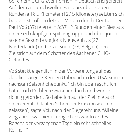
bei einem UCI-Gravel-Rennen in Deutschland gefeiert.
Auf dem anspruchsvollen Parcours über sieben
Runden à 18,5 Kilometer (129,5 Kilometer) setzten sich
beide erst auf den letzten Metern durch. Der Berliner
Paul Voß (37) feierte in 3:37:12 Stunden einen Sieg aus
einer sechsköpfigen Spitzengruppe und überquerte
so eine Sekunde vor Joris Nieuwenhuis (27,
Niederlande) und Daan Soete (28, Belgien) den
Zielstrich auf dem Schotter des Aachener CHIO-
Geländes.
Voß steckt eigentlich in der Vorbereitung auf das
deutlich längere Rennen Unbound in den USA, seinen
nächsten Saisonhöhepunkt. “Ich bin überrascht, ich
hatte auch Probleme zwischendurch und wurde
richtig gefordert. So habe ich auf der Ziellinie auch
einen ziemlich lauten Schrei der Emotion von mir
gelassen”, sagte Voß nach der Siegerehrung. “Alleine
wegfahren war hier unmöglich, es war trotz des
Regens der vergangenen Tage ein sehr schnelles
Rennen.”