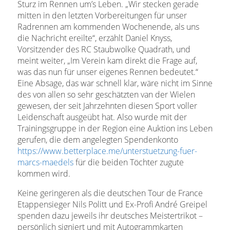
Sturz im Rennen um’s Leben. „Wir stecken gerade
mitten in den letzten Vorbereitungen für unser
Radrennen am kommenden Wochenende, als uns
die Nachricht ereilte“, erzählt Daniel Knyss,
Vorsitzender des RC Staubwolke Quadrath, und
meint weiter, „Im Verein kam direkt die Frage auf,
was das nun für unser eigenes Rennen bedeutet.“
Eine Absage, das war schnell klar, wäre nicht im Sinne
des von allen so sehr geschätzten van der Wielen
gewesen, der seit Jahrzehnten diesen Sport voller
Leidenschaft ausgeübt hat. Also wurde mit der
Trainingsgruppe in der Region eine Auktion ins Leben
gerufen, die dem angelegten Spendenkonto
https://www.betterplace.me/unterstuetzung-fuer-
marcs-maedels
für die beiden Töchter zugute
kommen wird.
Keine geringeren als die deutschen Tour de France
Etappensieger Nils Politt und Ex-Profi André Greipel
spenden dazu jeweils ihr deutsches Meistertrikot –
persönlich signiert und mit Autogrammkarten