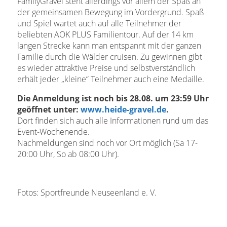
FamilyGravel steht allerdings vor allem der Spaß an
der gemeinsamen Bewegung im Vordergrund. Spaß
und Spiel wartet auch auf alle Teilnehmer der
beliebten AOK PLUS Familientour. Auf der 14 km
langen Strecke kann man entspannt mit der ganzen
Familie durch die Wälder cruisen. Zu gewinnen gibt
es wieder attraktive Preise und selbstverständlich
erhält jeder „kleine“ Teilnehmer auch eine Medaille.
Die Anmeldung ist noch bis 28.08. um 23:59 Uhr
geöffnet unter:
www.heide-gravel.de
.
Dort finden sich auch alle Informationen rund um das
Event-Wochenende.
Nachmeldungen sind noch vor Ort möglich (Sa 17-
20:00 Uhr, So ab 08:00 Uhr).
Fotos: Sportfreunde Neuseenland e. V.