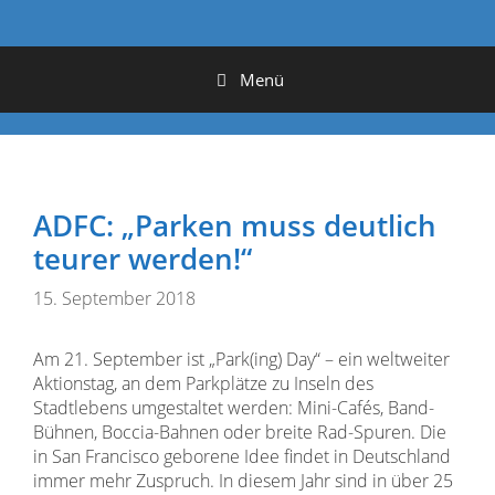
Menü
ADFC: „Parken muss deutlich
teurer werden!“
15. September 2018
Am 21. September ist „Park(ing) Day“ – ein weltweiter
Aktionstag, an dem Parkplätze zu Inseln des
Stadtlebens umgestaltet werden: Mini-Cafés, Band-
Bühnen, Boccia-Bahnen oder breite Rad-Spuren. Die
in San Francisco geborene Idee findet in Deutschland
immer mehr Zuspruch. In diesem Jahr sind in über 25