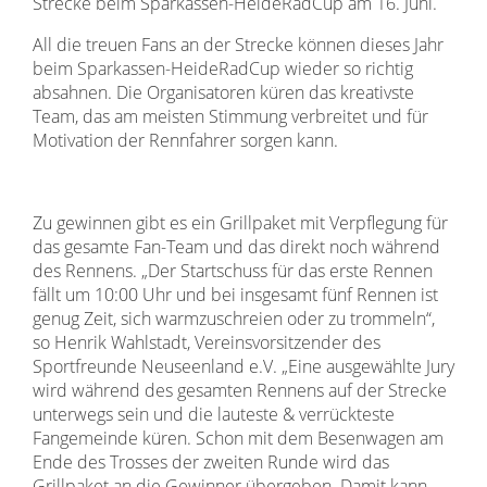
Strecke beim Sparkassen-HeideRadCup am 16. Juni.
All die treuen Fans an der Strecke können dieses Jahr
beim Sparkassen-HeideRadCup wieder so richtig
absahnen. Die Organisatoren küren das kreativste
Team, das am meisten Stimmung verbreitet und für
Motivation der Rennfahrer sorgen kann.
Zu gewinnen gibt es ein Grillpaket mit Verpflegung für
das gesamte Fan-Team und das direkt noch während
des Rennens. „Der Startschuss für das erste Rennen
fällt um 10:00 Uhr und bei insgesamt fünf Rennen ist
genug Zeit, sich warmzuschreien oder zu trommeln“,
so Henrik Wahlstadt, Vereinsvorsitzender des
Sportfreunde Neuseenland e.V. „Eine ausgewählte Jury
wird während des gesamten Rennens auf der Strecke
unterwegs sein und die lauteste & verrückteste
Fangemeinde küren. Schon mit dem Besenwagen am
Ende des Trosses der zweiten Runde wird das
Grillpaket an die Gewinner übergeben. Damit kann