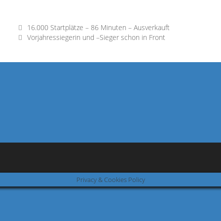
16.000 Startplätze – 86 Minuten – Ausverkauft
Vorjahressiegerin und –Sieger schon in Front
Privacy & Cookies Policy