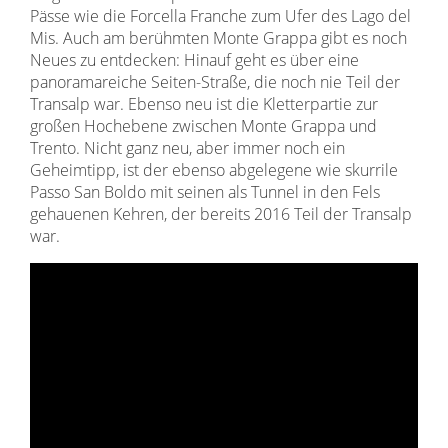
Pässe wie die Forcella Franche zum Ufer des Lago del
Mis. Auch am berühmten Monte Grappa gibt es noch
Neues zu entdecken: Hinauf geht es über eine
panoramareiche Seiten-Straße, die noch nie Teil der
Transalp war. Ebenso neu ist die Kletterpartie zur
großen Hochebene zwischen Monte Grappa und
Trento. Nicht ganz neu, aber immer noch ein
Geheimtipp, ist der ebenso abgelegene wie skurrile
Passo San Boldo mit seinen als Tunnel in den Fels
gehauenen Kehren, der bereits 2016 Teil der Transalp
war.