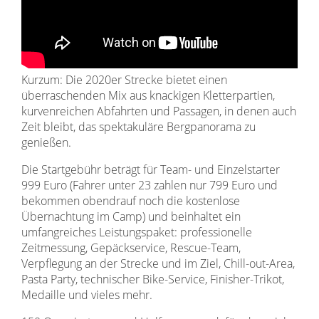
Kurzum: Die 2020er Strecke bietet einen
überraschenden Mix aus knackigen Kletterpartien,
kurvenreichen Abfahrten und Passagen, in denen auch
Zeit bleibt, das spektakuläre Bergpanorama zu
genießen.
Die Startgebühr beträgt für Team- und Einzelstarter
999 Euro (Fahrer unter 23 zahlen nur 799 Euro und
bekommen obendrauf noch die kostenlose
Übernachtung im Camp) und beinhaltet ein
umfangreiches Leistungspaket: professionelle
Zeitmessung, Gepäckservice, Rescue-Team,
Verpflegung an der Strecke und im Ziel, Chill-out-Area,
Pasta Party, technischer Bike-Service, Finisher-Trikot,
Medaille und vieles mehr.