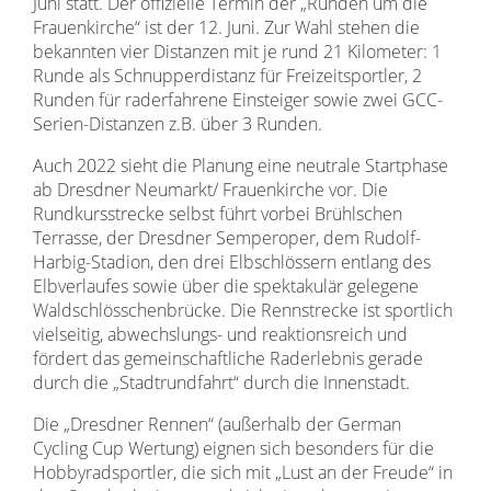
Juni statt.
Der offizielle Termin der „Runden um die
Frauenkirche“ ist der 12. Juni. Zur Wahl stehen die
bekannten vier Distanzen mit je rund 21 Kilometer: 1
Runde als Schnupperdistanz für Freizeitsportler, 2
Runden für raderfahrene Einsteiger sowie zwei GCC-
Serien-Distanzen z.B. über 3 Runden.
Auch 2022 sieht die Planung eine neutrale Startphase
ab Dresdner Neumarkt/ Frauenkirche vor. Die
Rundkursstrecke selbst führt vorbei Brühlschen
Terrasse, der Dresdner Semperoper, dem Rudolf-
Harbig-Stadion, den drei Elbschlössern entlang des
Elbverlaufes sowie über die spektakulär gelegene
Waldschlösschenbrücke. Die Rennstrecke ist sportlich
vielseitig, abwechslungs- und reaktionsreich und
fördert das gemeinschaftliche Raderlebnis gerade
durch die „Stadtrundfahrt“ durch die Innenstadt.
Die „Dresdner Rennen“ (außerhalb der German
Cycling Cup Wertung) eignen sich besonders für die
Hobbyradsportler, die sich mit „Lust an der Freude“ in