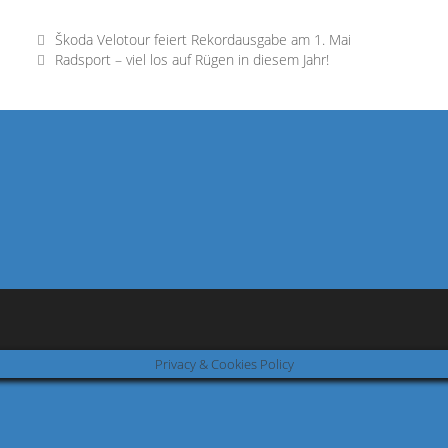
Škoda Velotour feiert Rekordausgabe am 1. Mai
Radsport – viel los auf Rügen in diesem Jahr!
Privacy & Cookies Policy