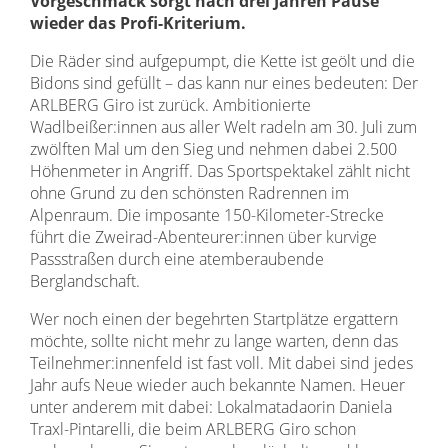
Vorgeschmack sorgt nach drei Jahren Pause
wieder das Profi-Kriterium.
Die Räder sind aufgepumpt, die Kette ist geölt und die
Bidons sind gefüllt – das kann nur eines bedeuten: Der
ARLBERG Giro ist zurück. Ambitionierte
Wadlbeißer:innen aus aller Welt radeln am 30. Juli zum
zwölften Mal um den Sieg und nehmen dabei 2.500
Höhenmeter in Angriff. Das Sportspektakel zählt nicht
ohne Grund zu den schönsten Radrennen im
Alpenraum. Die imposante 150-Kilometer-Strecke
führt die Zweirad-Abenteurer:innen über kurvige
Passstraßen durch eine atemberaubende
Berglandschaft.
Wer noch einen der begehrten Startplätze ergattern
möchte, sollte nicht mehr zu lange warten, denn das
Teilnehmer:innenfeld ist fast voll. Mit dabei sind jedes
Jahr aufs Neue wieder auch bekannte Namen. Heuer
unter anderem mit dabei: Lokalmatadaorin Daniela
Traxl-Pintarelli, die beim ARLBERG Giro schon